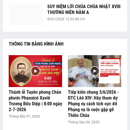
SUY NIỆM LỜI CHÚA CHÚA NHẬT XVIII
THƯỜNG NIÊN NĂM A
8/01/2026 12:52:00 CH
THÔNG TIN BẰNG HÌNH ẢNH
Thánh lễ Tuyên phong Chân
Tiếp kiến chung 3/6/2026 -
phước Phanxicô Xaviê
ĐTC Lêô XIV: Hãy tham dự
Trương Bửu Diệp | 8:00 ngày
Phụng vụ cách tích cực để
2-7-2026
Phụng vụ là cuộc gặp gỡ
Thiên Chúa
Tháng Bảy 01, 2026
Tháng Sáu 04, 2026