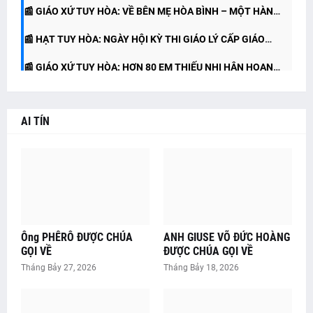
📰 GIÁO XỨ TUY HÒA: VỀ BÊN MẸ HÒA BÌNH – MỘT HÀNH
📰 HẠT TUY HÒA: NGÀY HỘI KỲ THI GIÁO LÝ CẤP GIÁO
TRÌNH TẠ ƠN
📰 GIÁO XỨ TUY HÒA: HƠN 80 EM THIẾU NHI HÂN HOAN
HẠT
RƯỚC LỄ LẦN ĐẦU
AI TÍN
Ông PHÊRÔ ĐƯỢC CHÚA
ANH GIUSE VÕ ĐỨC HOÀNG
GỌI VỀ
ĐƯỢC CHÚA GỌI VỀ
Tháng Bảy 27, 2026
Tháng Bảy 18, 2026