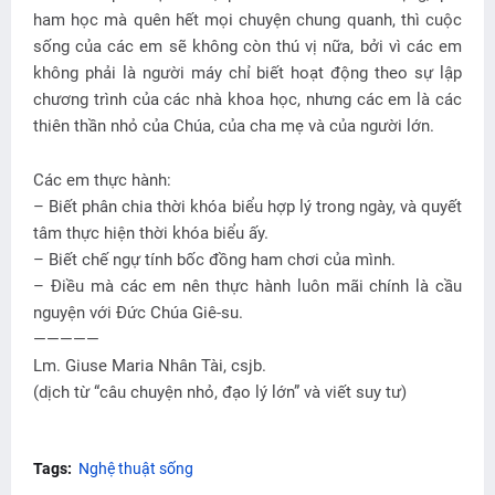
ham học mà quên hết mọi chuyện chung quanh, thì cuộc
sống của các em sẽ không còn thú vị nữa, bởi vì các em
không phải là người máy chỉ biết hoạt động theo sự lập
chương trình của các nhà khoa học, nhưng các em là các
thiên thần nhỏ của Chúa, của cha mẹ và của người lớn.
Các em thực hành:
– Biết phân chia thời khóa biểu hợp lý trong ngày, và quyết
tâm thực hiện thời khóa biểu ấy.
– Biết chế ngự tính bốc đồng ham chơi của mình.
– Điều mà các em nên thực hành luôn mãi chính là cầu
nguyện với Đức Chúa Giê-su.
—————
Lm. Giuse Maria Nhân Tài, csjb.
(dịch từ “câu chuyện nhỏ, đạo lý lớn” và viết suy tư)
Tags:
Nghệ thuật sống