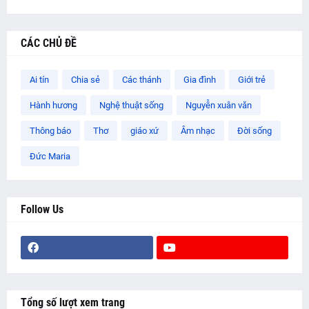
CÁC CHỦ ĐỀ
Ai tín
Chia sẻ
Các thánh
Gia đình
Giới trẻ
Hành hương
Nghệ thuật sống
Nguyễn xuân văn
Thông báo
Thơ
giáo xứ
Âm nhạc
Đời sống
Đức Maria
Follow Us
Tổng số lượt xem trang