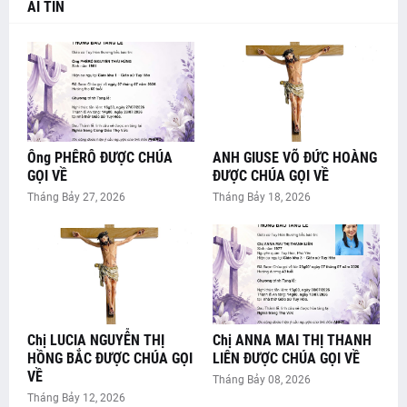
AI TÍN
📰 GIÁO XỨ TUY HÒA: HƠN 80 EM THIẾU NHI HÂN HOAN
HẠT
RƯỚC LỄ LẦN ĐẦU
Ông PHÊRÔ ĐƯỢC CHÚA
ANH GIUSE VÕ ĐỨC HOÀNG
GỌI VỀ
ĐƯỢC CHÚA GỌI VỀ
Tháng Bảy 27, 2026
Tháng Bảy 18, 2026
Chị LUCIA NGUYỄN THỊ
Chị ANNA MAI THỊ THANH
HỒNG BẮC ĐƯỢC CHÚA GỌI
LIÊN ĐƯỢC CHÚA GỌI VỀ
VỀ
Tháng Bảy 08, 2026
Tháng Bảy 12, 2026