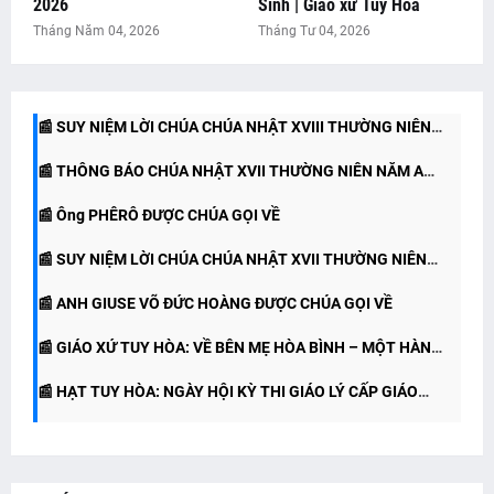
2026
Sinh | Giáo xứ Tuy Hòa
Tháng Năm 04, 2026
Tháng Tư 04, 2026
📰 SUY NIỆM LỜI CHÚA - CHÚA NHẬT XIX THƯỜNG NIÊN
📰 THÔNG BÁO CHÚA NHẬT XVIII THƯỜNG NIÊN NĂM A
NĂM A
📰 SUY NIỆM LỜI CHÚA CHÚA NHẬT XVIII THƯỜNG NIÊN
📰 THÔNG BÁO CHÚA NHẬT XVII THƯỜNG NIÊN NĂM A
NĂM A
📰 Ông PHÊRÔ ĐƯỢC CHÚA GỌI VỀ
(26/07/2026)
📰 SUY NIỆM LỜI CHÚA CHÚA NHẬT XVII THƯỜNG NIÊN
📰 ANH GIUSE VÕ ĐỨC HOÀNG ĐƯỢC CHÚA GỌI VỀ
NĂM A (26.07.2026)
📰 GIÁO XỨ TUY HÒA: VỀ BÊN MẸ HÒA BÌNH – MỘT HÀNH
📰 HẠT TUY HÒA: NGÀY HỘI KỲ THI GIÁO LÝ CẤP GIÁO
TRÌNH TẠ ƠN