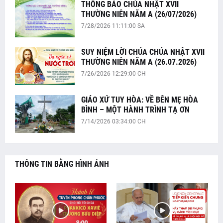
THÔNG BÁO CHÚA NHẬT XVII
THƯỜNG NIÊN NĂM A (26/07/2026)
7/28/2026 11:11:00 SA
SUY NIỆM LỜI CHÚA CHÚA NHẬT XVII
THƯỜNG NIÊN NĂM A (26.07.2026)
7/26/2026 12:29:00 CH
GIÁO XỨ TUY HÒA: VỀ BÊN MẸ HÒA
BÌNH – MỘT HÀNH TRÌNH TẠ ƠN
7/14/2026 03:34:00 CH
THÔNG TIN BẰNG HÌNH ẢNH