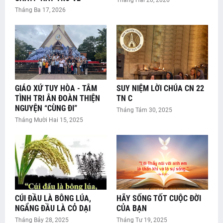
Tháng Ba 17, 2026
GIÁO XỨ TUY HÒA - TÂM
SUY NIỆM LỜI CHÚA CN 22
TÌNH TRI ÂN ĐOÀN THIỆN
TN C
NGUYỆN “CÙNG ĐI”
Tháng Tám 30, 2025
Tháng Mười Hai 15, 2025
CÚI ĐẦU LÀ BÔNG LÚA,
HÃY SỐNG TỐT CUỘC ĐỜI
NGẨNG ĐẦU LÀ CỎ DẠI
CỦA BẠN
Tháng Bảy 28, 2025
Tháng Tư 19, 2025