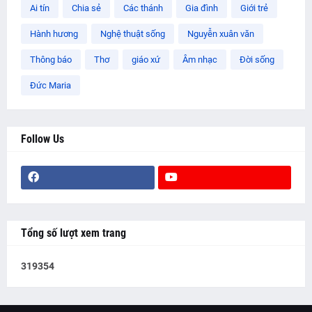
Ai tín
Chia sẻ
Các thánh
Gia đình
Giới trẻ
Hành hương
Nghệ thuật sống
Nguyễn xuân văn
Thông báo
Thơ
giáo xứ
Âm nhạc
Đời sống
Đức Maria
Follow Us
Tổng số lượt xem trang
3
1
9
3
5
4