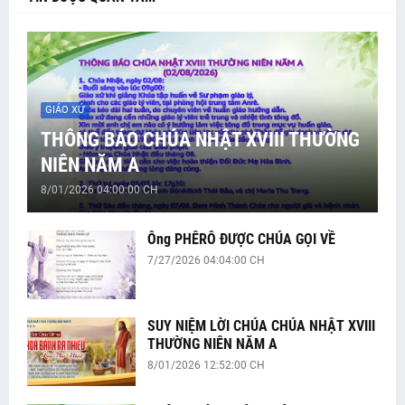
GIÁO XỨ
THÔNG BÁO CHÚA NHẬT XVIII THƯỜNG
NIÊN NĂM A
8/01/2026 04:00:00 CH
Ông PHÊRÔ ĐƯỢC CHÚA GỌI VỀ
7/27/2026 04:04:00 CH
SUY NIỆM LỜI CHÚA CHÚA NHẬT XVIII
THƯỜNG NIÊN NĂM A
8/01/2026 12:52:00 CH