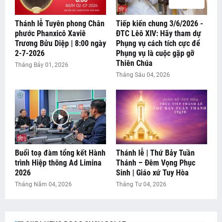
Thánh lễ Tuyên phong Chân
Tiếp kiến chung 3/6/2026 -
phước Phanxicô Xaviê
ĐTC Lêô XIV: Hãy tham dự
Trương Bửu Diệp | 8:00 ngày
Phụng vụ cách tích cực để
2-7-2026
Phụng vụ là cuộc gặp gỡ
Thiên Chúa
Tháng Bảy 01, 2026
Tháng Sáu 04, 2026
Buổi toạ đàm tổng kết Hành
Thánh lễ | Thứ Bảy Tuần
📰 THÔNG BÁO CHÚA NHẬT XVIII THƯỜNG NIÊN NĂM A
trình Hiệp thông Ad Limina
Thánh – Đêm Vọng Phục
2026
Sinh | Giáo xứ Tuy Hòa
📰 SUY NIỆM LỜI CHÚA CHÚA NHẬT XVIII THƯỜNG NIÊN
Tháng Năm 04, 2026
Tháng Tư 04, 2026
📰 THÔNG BÁO CHÚA NHẬT XVII THƯỜNG NIÊN NĂM A
NĂM A
📰 Ông PHÊRÔ ĐƯỢC CHÚA GỌI VỀ
(26/07/2026)