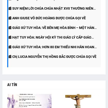
📰 SUY NIỆM LỜI CHÚA CHÚA NHẬT XVII THƯỜNG NIÊN
📰 ANH GIUSE VÕ ĐỨC HOÀNG ĐƯỢC CHÚA GỌI VỀ
NĂM A (26.07.2026)
📰 GIÁO XỨ TUY HÒA: VỀ BÊN MẸ HÒA BÌNH – MỘT HÀNH
📰 HẠT TUY HÒA: NGÀY HỘI KỲ THI GIÁO LÝ CẤP GIÁO
TRÌNH TẠ ƠN
📰 GIÁO XỨ TUY HÒA: HƠN 80 EM THIẾU NHI HÂN HOAN
HẠT
📰 Chị LUCIA NGUYỄN THỊ HỒNG BẮC ĐƯỢC CHÚA GỌI VỀ
RƯỚC LỄ LẦN ĐẦU
AI TÍN