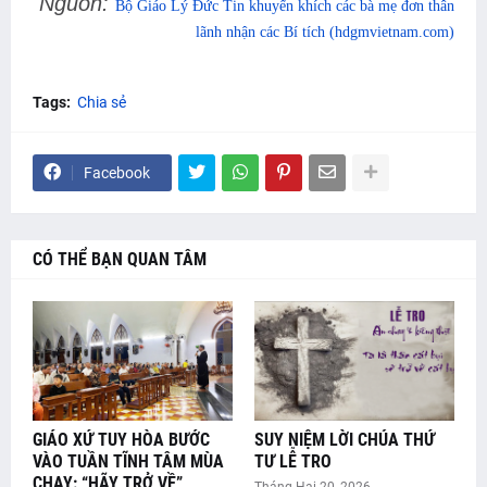
Nguồn:
Bộ Giáo Lý Đức Tin khuyến khích các bà mẹ đơn thân
lãnh nhận các Bí tích (hdgmvietnam.com)
Tags:
Chia sẻ
Facebook
CÓ THỂ BẠN QUAN TÂM
GIÁO XỨ TUY HÒA BƯỚC
SUY NIỆM LỜI CHÚA THỨ
VÀO TUẦN TĨNH TÂM MÙA
TƯ LỄ TRO
CHAY: “HÃY TRỞ VỀ”
Tháng Hai 20, 2026