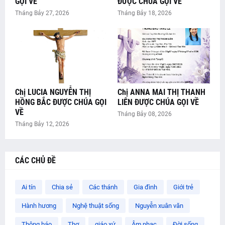
GỌI VỀ
ĐƯỢC CHÚA GỌI VỀ
Tháng Bảy 27, 2026
Tháng Bảy 18, 2026
Chị LUCIA NGUYỄN THỊ
Chị ANNA MAI THỊ THANH
HỒNG BẮC ĐƯỢC CHÚA GỌI
LIÊN ĐƯỢC CHÚA GỌI VỀ
VỀ
Tháng Bảy 08, 2026
Tháng Bảy 12, 2026
CÁC CHỦ ĐỀ
Ai tín
Chia sẻ
Các thánh
Gia đình
Giới trẻ
Hành hương
Nghệ thuật sống
Nguyễn xuân văn
Thông báo
Thơ
giáo xứ
Âm nhạc
Đời sống