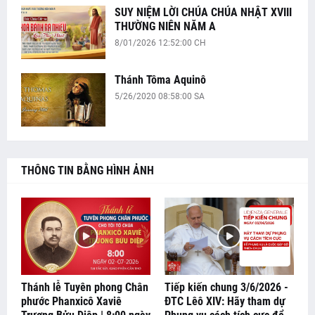
SUY NIỆM LỜI CHÚA CHÚA NHẬT XVIII
THƯỜNG NIÊN NĂM A
8/01/2026 12:52:00 CH
Thánh Tôma Aquinô
5/26/2020 08:58:00 SA
THÔNG TIN BẰNG HÌNH ẢNH
Thánh lễ Tuyên phong Chân
Tiếp kiến chung 3/6/2026 -
phước Phanxicô Xaviê
ĐTC Lêô XIV: Hãy tham dự