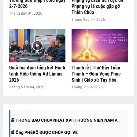
Trương Bửu Diệp | 8:00 ngày
Phụng vụ cách tích cực để
2-7-2026
Phụng vụ là cuộc gặp gỡ
Thiên Chúa
Tháng Bảy 01, 2026
Tháng Sáu 04, 2026
Buổi toạ đàm tổng kết Hành
Thánh lễ | Thứ Bảy Tuần
trình Hiệp thông Ad Limina
Thánh – Đêm Vọng Phục
2026
Sinh | Giáo xứ Tuy Hòa
📰 SUY NIỆM LỜI CHÚA - CHÚA NHẬT XIX THƯỜNG NIÊN
Tháng Năm 04, 2026
Tháng Tư 04, 2026
📰 THÔNG BÁO CHÚA NHẬT XVIII THƯỜNG NIÊN NĂM A
NĂM A
📰 SUY NIỆM LỜI CHÚA CHÚA NHẬT XVIII THƯỜNG NIÊN
📰 THÔNG BÁO CHÚA NHẬT XVII THƯỜNG NIÊN NĂM A
NĂM A
📰 Ông PHÊRÔ ĐƯỢC CHÚA GỌI VỀ
(26/07/2026)