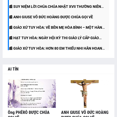
📰 SUY NIỆM LỜI CHÚA CHÚA NHẬT XVII THƯỜNG NIÊN
📰 ANH GIUSE VÕ ĐỨC HOÀNG ĐƯỢC CHÚA GỌI VỀ
NĂM A (26.07.2026)
📰 GIÁO XỨ TUY HÒA: VỀ BÊN MẸ HÒA BÌNH – MỘT HÀNH
📰 HẠT TUY HÒA: NGÀY HỘI KỲ THI GIÁO LÝ CẤP GIÁO
TRÌNH TẠ ƠN
📰 GIÁO XỨ TUY HÒA: HƠN 80 EM THIẾU NHI HÂN HOAN
HẠT
RƯỚC LỄ LẦN ĐẦU
AI TÍN
Ông PHÊRÔ ĐƯỢC CHÚA
ANH GIUSE VÕ ĐỨC HOÀNG