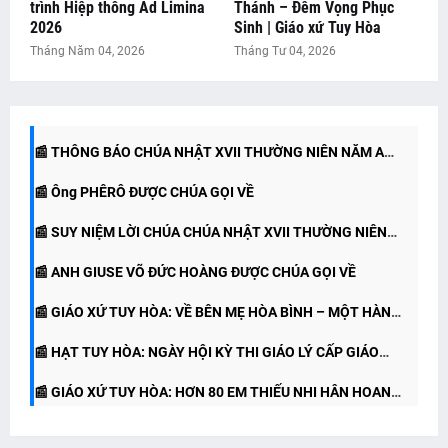
trình Hiệp thông Ad Limina
Thánh – Đêm Vọng Phục
📰 SUY NIỆM LỜI CHÚA - CHÚA NHẬT XIX THƯỜNG NIÊN
2026
Sinh | Giáo xứ Tuy Hòa
Tháng Năm 04, 2026
Tháng Tư 04, 2026
📰 THÔNG BÁO CHÚA NHẬT XVIII THƯỜNG NIÊN NĂM A
NĂM A
📰 SUY NIỆM LỜI CHÚA CHÚA NHẬT XVIII THƯỜNG NIÊN
📰 THÔNG BÁO CHÚA NHẬT XVII THƯỜNG NIÊN NĂM A
NĂM A
📰 Ông PHÊRÔ ĐƯỢC CHÚA GỌI VỀ
(26/07/2026)
📰 SUY NIỆM LỜI CHÚA CHÚA NHẬT XVII THƯỜNG NIÊN
📰 ANH GIUSE VÕ ĐỨC HOÀNG ĐƯỢC CHÚA GỌI VỀ
NĂM A (26.07.2026)
📰 GIÁO XỨ TUY HÒA: VỀ BÊN MẸ HÒA BÌNH – MỘT HÀNH
📰 HẠT TUY HÒA: NGÀY HỘI KỲ THI GIÁO LÝ CẤP GIÁO
TRÌNH TẠ ƠN
📰 GIÁO XỨ TUY HÒA: HƠN 80 EM THIẾU NHI HÂN HOAN
HẠT
RƯỚC LỄ LẦN ĐẦU