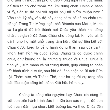
cho tiên tri một căn phòng đẹp trong ngôi nhà của mình,
để tiên tri có chỗ thoải mái khi dừng chân. Chính vì hành
vi ấy, tiên tri đã nói với người phụ nữ hiếm muộn này: “
Vào thời kỳ này, vào độ này sang năm, bà sẽ có cháu trai
bồng”. Trong Tin Mừng, ngôi nhà Bêtania của Matta, Maria
và La-gia-rô đã trở thành nơi Chúa yêu thích khi dừng
chân. La-gia-rô đã được Chúa cho sống lại. Khi yêu ai, là
dành cho họ một chỗ trong tâm hồn. Khi sự liên kết với
Chúa được biểu lộ bằng hành động thâm sâu của cả trí
khôn, tâm hồn và cuộc sống. Chúng ta có được chính
chúa, chứ không chỉ là những gì thuộc về Chúa. Chúa là
tình yêu, sức mạnh và sự trung thành, giúp chúng ta hoàn
tất hành trình đức tin, sau khi đã lãnh nhận ba Bí tích Rửa
tội, Thêm sức, và Thánh Thể, như ba người dự tòng sắp
bắt đầu cuộc sống trở thành Kitô hữu hôm nay.
Chúng ta cùng cầu nguyện: Lạy Chúa, xin cùng đi
với con trên hành trình đức tin. Xin ban sức mạnh, để con
luôn can đảm lựa chọn, biết buông bỏ, và theo Chúa đến