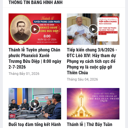
THÔNG TIN BẰNG HÌNH ẢNH
Thánh lễ Tuyên phong Chân
Tiếp kiến chung 3/6/2026 -
phước Phanxicô Xaviê
ĐTC Lêô XIV: Hãy tham dự
Trương Bửu Diệp | 8:00 ngày
Phụng vụ cách tích cực để
2-7-2026
Phụng vụ là cuộc gặp gỡ
Thiên Chúa
Tháng Bảy 01, 2026
Tháng Sáu 04, 2026
Buổi toạ đàm tổng kết Hành
Thánh lễ | Thứ Bảy Tuần