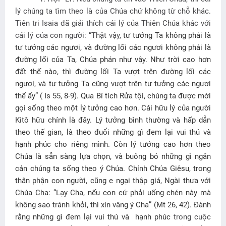
lý chúng ta tìm theo là của Chúa chứ không từ chỗ khác.
Tiên tri Isaia đã giải thích cái lý của Thiên Chúa khác với
cái lý của con người: “Thật vậy,
tư tưởng Ta không phải là
tư tưởng các ngươi, và đường lối các ngươi không phải là
đường lối của Ta, Chúa phán như vậy. Như trời cao hơn
đất thế nào, thì đường lối Ta vượt trên đường lối các
ngươi, và tư tưởng Ta cũng vượt trên tư tưởng các ngươi
thế ấy” ( Is 55, 8-9). Qua Bí tích Rửa tội, chúng ta được mời
gọi sống theo một lý tưởng cao hơn. Cái hữu lý của người
Kitô hữu chính là đây. Lý tưởng bình thường và hấp dẫn
theo thế gian, là theo đuổi những gì đem lại vui thú và
hạnh phúc cho riêng mình. Còn lý tưởng cao hơn theo
Chúa là sẵn sàng lựa chọn, và buông bỏ những gì ngăn
cản chúng ta sống theo ý Chúa. Chính Chúa Giêsu, trong
thân phận con người, cũng e ngại thập giá, Ngài thưa với
Chúa Cha: “Lạy Cha, nếu con cứ phải uống chén này mà
không sao tránh khỏi, thì xin vâng ý Cha” (Mt 26, 42). Đành
rằng những gì đem lại vui thú và
hạnh phúc
trong cuộc