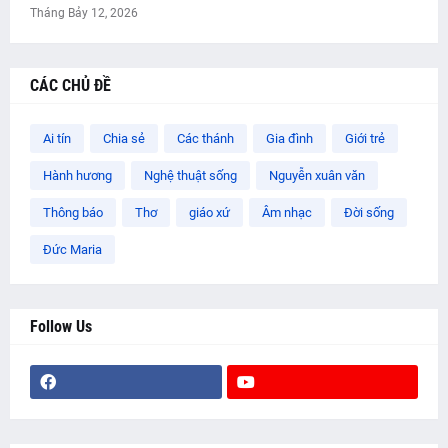
Tháng Bảy 12, 2026
CÁC CHỦ ĐỀ
Ai tín
Chia sẻ
Các thánh
Gia đình
Giới trẻ
Hành hương
Nghệ thuật sống
Nguyễn xuân văn
Thông báo
Thơ
giáo xứ
Âm nhạc
Đời sống
Đức Maria
Follow Us