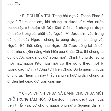
sau đây:
* BÍ TÍCH RỬA TỘI. Trong bài đọc 2, Thánh Phaolô
dạy: “ Thưa anh em, khi chúng ta được dìm vào nước
thanh tẩy, để thuộc về Đức Kitô Giêsu, là chúng ta được
dìm vào trong cái chết của Người. Vì được dìm vào trong
cái chết của Người, chúng ta cùng được mai táng với
Người. Bởi thế, cũng như Người đã được sống lại từ cõi
chết nhờ quyền năng vinh hiển của Chúa Cha, thì chúng ta
cũng dược sống một đời sống mới”. Chính trong đời sống
mới này, người Kitô hữu mới có thể sống theo một lý
tưởng cao hơn, lý tưởng từ Thiên Chúa. Đó là niềm tin của
chúng ta. Niềm tin này thắp sáng và hướng dẫn chúng ta
đi đến hết cuộc đời trần gian này.
* CHỌN CHÍNH CHÚA, VÀ DÀNH CHO CHÚA MỘT
CHỖ TRONG TÂM HỒN. Ở bài đọc 1, trong câu truyện của
tiên tri Ê-li-sa, vợ chồng người phụ nữ ở Su-nêm đã làm