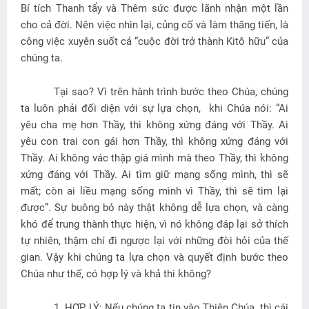
Bí tích Thanh tẩy và Thêm sức được lãnh nhận một lần
cho cả đời. Nên việc nhìn lại, củng cố và làm thăng tiến, là
công việc xuyên suốt cả “cuộc đời trở thành Kitô hữu” của
chúng ta.
Tại sao? Vì trên hành trình bước theo Chúa, chúng
ta luôn phải đối diện với sự lựa chọn,
khi Chúa nói: “Ai
yêu cha mẹ hơn Thầy, thì không xứng đáng với Thầy. Ai
yêu con trai con gái hơn Thầy, thì không xứng đáng với
Thầy. Ai không vác thập giá mình mà theo Thầy, thì không
xứng đáng với Thầy. Ai tìm giữ mạng sống mình, thì sẽ
mất; còn ai liều mạng sống mình vì Thầy, thì sẽ tìm lại
được”. Sự buông bỏ này thật không dễ lựa chọn, và càng
khó để trung thành thực hiện, vì nó không đáp lại sở thích
tự nhiên, thậm chí đi ngược lại với những đòi hỏi của thế
gian. Vậy khi chúng ta lựa chọn và quyết định bước theo
Chúa như thế, có hợp lý và khả thi không?
1. HỢP LÝ: Nếu chúng ta tin vào Thiên Chúa, thì cái