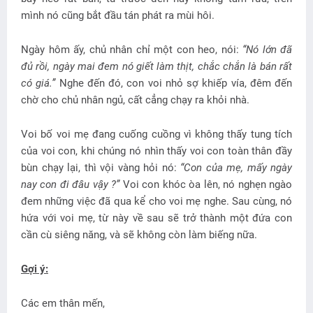
mình nó cũng bắt đầu tán phát ra mùi hôi.
Ngày hôm ấy, chủ nhân chỉ một con heo, nói:
“Nó lớn đã
đủ rồi, ngày mai đem nó giết làm thịt, chắc chắn là bán rất
có giá.”
Nghe đến đó, con voi nhỏ sợ khiếp vía, đêm đến
chờ cho chủ nhân ngủ, cất cẳng chạy ra khỏi nhà.
Voi bố voi mẹ đang cuống cuồng vì không thấy tung tích
của voi con, khi chúng nó nhìn thấy voi con toàn thân đầy
bùn chạy lại, thì vội vàng hỏi nó:
“Con của mẹ, mấy ngày
nay con đi đâu vậy ?”
Voi con khóc òa lên, nó nghẹn ngào
đem những việc đã qua kể cho voi mẹ nghe. Sau cùng, nó
hứa với voi mẹ, từ này về sau sẽ trở thành một đứa con
cần cù siêng năng, và sẽ không còn làm biếng nữa.
Gợi ý:
Các em thân mến,