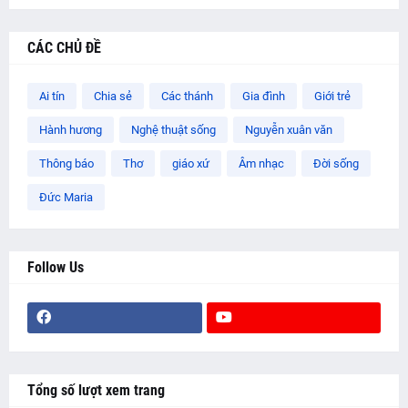
CÁC CHỦ ĐỀ
Ai tín
Chia sẻ
Các thánh
Gia đình
Giới trẻ
Hành hương
Nghệ thuật sống
Nguyễn xuân văn
Thông báo
Thơ
giáo xứ
Âm nhạc
Đời sống
Đức Maria
Follow Us
Tổng số lượt xem trang