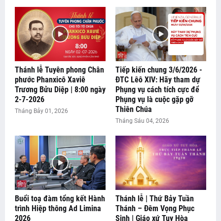
Thánh lễ Tuyên phong Chân
Tiếp kiến chung 3/6/2026 -
phước Phanxicô Xaviê
ĐTC Lêô XIV: Hãy tham dự
Trương Bửu Diệp | 8:00 ngày
Phụng vụ cách tích cực để
2-7-2026
Phụng vụ là cuộc gặp gỡ
Thiên Chúa
Tháng Bảy 01, 2026
Tháng Sáu 04, 2026
Buổi toạ đàm tổng kết Hành
Thánh lễ | Thứ Bảy Tuần
trình Hiệp thông Ad Limina
Thánh – Đêm Vọng Phục
2026
Sinh | Giáo xứ Tuy Hòa
Đang tải tin tức...