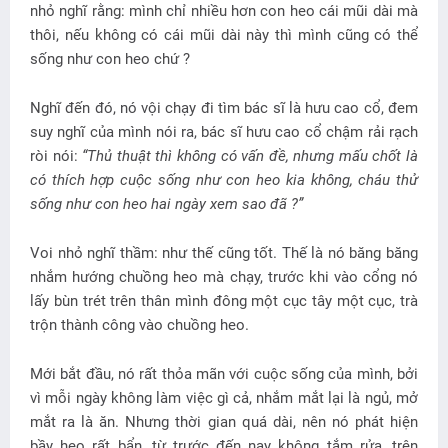
nhỏ nghĩ rằng: mình chỉ nhiều hơn con heo cái mũi dài mà
thôi, nếu không có cái mũi dài này thì mình cũng có thể
sống như con heo chứ ?
Nghĩ đến đó, nó vội chạy đi tìm bác sĩ là hưu cao cổ, đem
suy nghĩ của mình nói ra, bác sĩ hưu cao cổ chậm rải rạch
ròi nói:
“Thủ thuật thì không có vấn đề, nhưng mấu chốt là
có thích hợp cuộc sống như con heo kia không, cháu thử
sống như con heo hai ngày xem sao đã ?”
Voi nhỏ nghĩ thầm: như thế cũng tốt. Thế là nó băng băng
nhắm hướng chuồng heo mà chạy, trước khi vào cổng nó
lấy bùn trét trên thân mình đông một cục tây một cục, trà
trộn thành công vào chuồng heo.
Mới bắt đầu, nó rất thỏa mãn với cuộc sống của mình, bởi
vì mỗi ngày không làm việc gì cả, nhắm mắt lại là ngủ, mở
mắt ra là ăn. Nhưng thời gian quá dài, nên nó phát hiện
bầy heo rất bẩn, từ trước đến nay không tắm rửa, trên