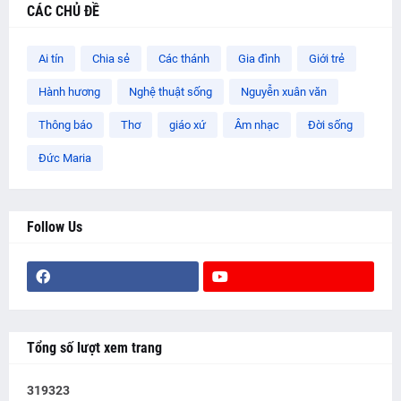
CÁC CHỦ ĐỀ
Ai tín
Chia sẻ
Các thánh
Gia đình
Giới trẻ
Hành hương
Nghệ thuật sống
Nguyễn xuân văn
Thông báo
Thơ
giáo xứ
Âm nhạc
Đời sống
Đức Maria
Follow Us
Tổng số lượt xem trang
3
1
9
3
2
3