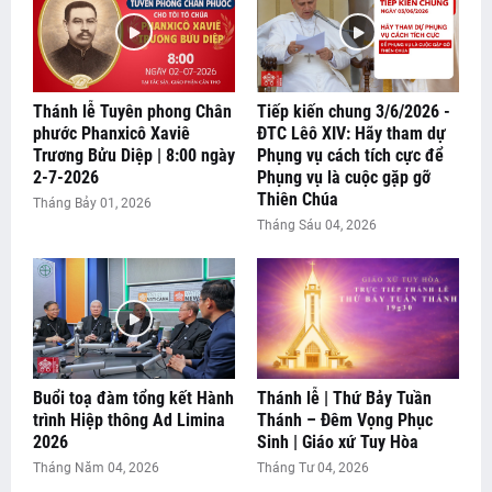
Thánh lễ Tuyên phong Chân
Tiếp kiến chung 3/6/2026 -
phước Phanxicô Xaviê
ĐTC Lêô XIV: Hãy tham dự
Trương Bửu Diệp | 8:00 ngày
Phụng vụ cách tích cực để
2-7-2026
Phụng vụ là cuộc gặp gỡ
Thiên Chúa
Tháng Bảy 01, 2026
Tháng Sáu 04, 2026
Buổi toạ đàm tổng kết Hành
Thánh lễ | Thứ Bảy Tuần
trình Hiệp thông Ad Limina
Thánh – Đêm Vọng Phục
📰 THÔNG BÁO CHÚA NHẬT XVIII THƯỜNG NIÊN NĂM A
2026
Sinh | Giáo xứ Tuy Hòa
Tháng Năm 04, 2026
Tháng Tư 04, 2026
📰 SUY NIỆM LỜI CHÚA CHÚA NHẬT XVIII THƯỜNG NIÊN