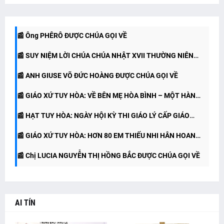
📰 THÔNG BÁO CHÚA NHẬT XVII THƯỜNG NIÊN NĂM A
NĂM A
📰 Ông PHÊRÔ ĐƯỢC CHÚA GỌI VỀ
(26/07/2026)
📰 SUY NIỆM LỜI CHÚA CHÚA NHẬT XVII THƯỜNG NIÊN
📰 ANH GIUSE VÕ ĐỨC HOÀNG ĐƯỢC CHÚA GỌI VỀ
NĂM A (26.07.2026)
📰 GIÁO XỨ TUY HÒA: VỀ BÊN MẸ HÒA BÌNH – MỘT HÀNH
📰 HẠT TUY HÒA: NGÀY HỘI KỲ THI GIÁO LÝ CẤP GIÁO
TRÌNH TẠ ƠN
📰 GIÁO XỨ TUY HÒA: HƠN 80 EM THIẾU NHI HÂN HOAN
HẠT
📰 Chị LUCIA NGUYỄN THỊ HỒNG BẮC ĐƯỢC CHÚA GỌI VỀ
RƯỚC LỄ LẦN ĐẦU
AI TÍN