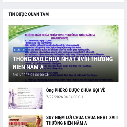
TIN ĐƯỢC QUAN TÂM
GIÁO XỨ
THÔNG BÁO CHÚA NHẬT XVIII THƯỜNG
NIÊN NĂM A
8/01/2026 04:00:00 CH
Ông PHÊRÔ ĐƯỢC CHÚA GỌI VỀ
7/27/2026 04:04:00 CH
SUY NIỆM LỜI CHÚA CHÚA NHẬT XVIII
THƯỜNG NIÊN NĂM A