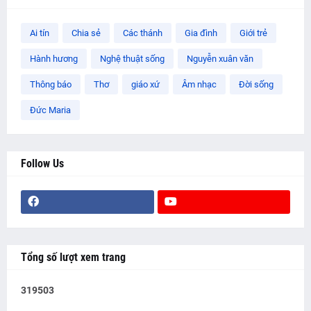
Ai tín
Chia sẻ
Các thánh
Gia đình
Giới trẻ
Hành hương
Nghệ thuật sống
Nguyễn xuân văn
Thông báo
Thơ
giáo xứ
Âm nhạc
Đời sống
Đức Maria
Follow Us
Tổng số lượt xem trang
3
1
9
5
0
3