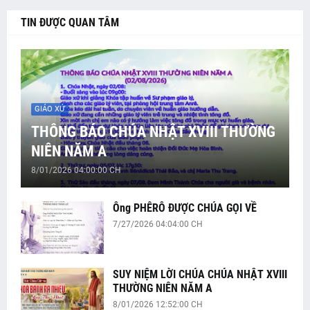
TIN ĐƯỢC QUAN TÂM
GIÁO XỨ
THÔNG BÁO CHÚA NHẬT XVIII THƯỜNG
NIÊN NĂM A
8/01/2026 04:00:00 CH
Ông PHÊRÔ ĐƯỢC CHÚA GỌI VỀ
7/27/2026 04:04:00 CH
SUY NIỆM LỜI CHÚA CHÚA NHẬT XVIII
THƯỜNG NIÊN NĂM A
8/01/2026 12:52:00 CH