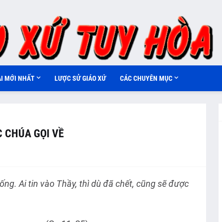
ÀI MỚI NHẤT
LƯỢC SỬ GIÁO XỨ
CÁC CHUYÊN MỤC
 CHÚA GỌI VỀ
sống. Ai tin vào Thầy, thì dù đã chết, cũng sẽ được