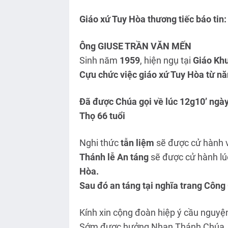
Giáo xứ Tuy Hòa thương tiếc báo tin:
Ông GIUSE TRẦN VĂN MẾN
Sinh năm
1959
, hiện ngụ tại
Giáo Khu
Cựu chức việc giáo xứ Tuy Hòa từ n
Đã được Chúa gọi về lúc 12
g10’ ngà
Thọ 66 tuổi
Nghi thức
tẫn liệm
sẽ được cử hành 
Thánh lễ An táng
sẽ được cử hành l
Hòa.
Sau đó an táng tại nghĩa trang
Công 
Kính xin cộng đoàn hiệp ý cầu nguyệ
Sớm được hưởng Nhan Thánh Chúa.