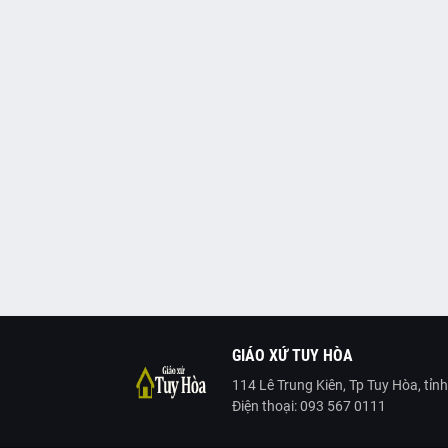
GIÁO XỨ TUY HÒA
114 Lê Trung Kiên, Tp Tuy Hòa, tỉn
Điện thoại: 093 567 0111