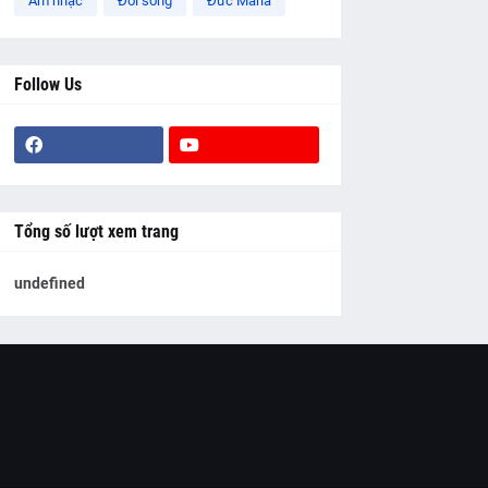
Âm nhạc
Đời sống
Đức Maria
Follow Us
Tổng số lượt xem trang
u
n
d
e
f
n
e
d