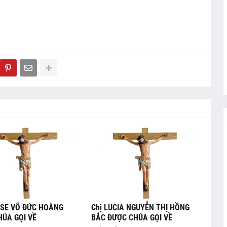
USE VÕ ĐỨC HOÀNG
Chị LUCIA NGUYỄN THỊ HỒNG
ÚA GỌI VỀ
BẮC ĐƯỢC CHÚA GỌI VỀ