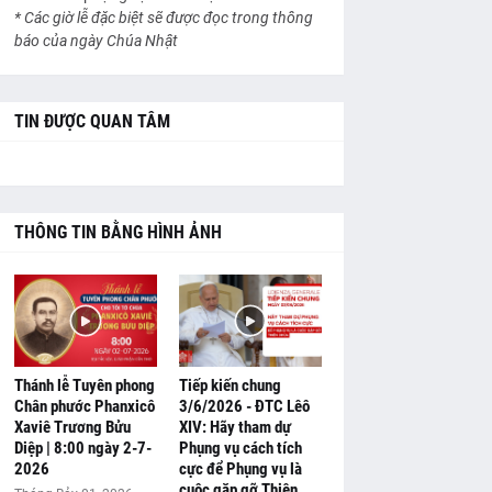
* Các giờ lễ đặc biệt sẽ được đọc trong thông
báo của ngày Chúa Nhật
TIN ĐƯỢC QUAN TÂM
THÔNG TIN BẰNG HÌNH ẢNH
Thánh lễ Tuyên phong
Tiếp kiến chung
Chân phước Phanxicô
3/6/2026 - ĐTC Lêô
Xaviê Trương Bửu
XIV: Hãy tham dự
Diệp | 8:00 ngày 2-7-
Phụng vụ cách tích
2026
cực để Phụng vụ là
cuộc gặp gỡ Thiên