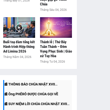
Tháng Bảy 01, 2026
Chúa
Tháng Sáu 04, 2026
Buổi toạ đàm tổng kết
Thánh lễ | Thứ Bảy
Hành trình Hiệp thông
Tuần Thánh – Đêm
Ad Limina 2026
Vọng Phục Sinh | Giáo
📰 SUY NIỆM LỜI CHÚA - CHÚA NHẬT XIX
xứ Tuy Hòa
Tháng Năm 04, 2026
📰 THÔNG BÁO CHÚA NHẬT XVIII
Tháng Tư 04, 2026
THƯỜNG NIÊN NĂM A
📰 SUY NIỆM LỜI CHÚA CHÚA NHẬT XVIII
THƯỜNG NIÊN NĂM A
📰 THÔNG BÁO CHÚA NHẬT XVII
THƯỜNG NIÊN NĂM A
📰 Ông PHÊRÔ ĐƯỢC CHÚA GỌI VỀ
THƯỜNG NIÊN NĂM A (26/07/2026)
📰 SUY NIỆM LỜI CHÚA CHÚA NHẬT XVII