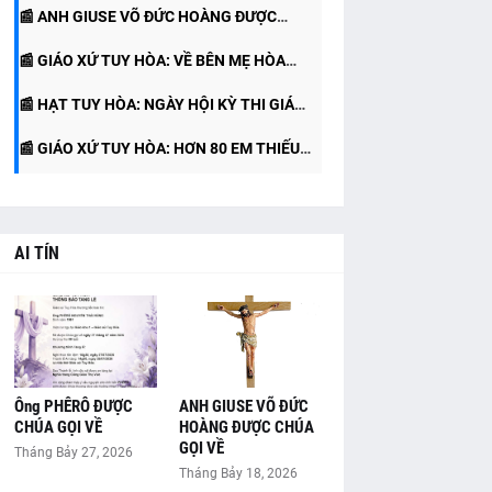
📰 ANH GIUSE VÕ ĐỨC HOÀNG ĐƯỢC
THƯỜNG NIÊN NĂM A (26.07.2026)
📰 GIÁO XỨ TUY HÒA: VỀ BÊN MẸ HÒA
CHÚA GỌI VỀ
📰 HẠT TUY HÒA: NGÀY HỘI KỲ THI GIÁO
BÌNH – MỘT HÀNH TRÌNH TẠ ƠN
📰 GIÁO XỨ TUY HÒA: HƠN 80 EM THIẾU
LÝ CẤP GIÁO HẠT
NHI HÂN HOAN RƯỚC LỄ LẦN ĐẦU
AI TÍN
Ông PHÊRÔ ĐƯỢC
ANH GIUSE VÕ ĐỨC
CHÚA GỌI VỀ
HOÀNG ĐƯỢC CHÚA
GỌI VỀ
Tháng Bảy 27, 2026
Tháng Bảy 18, 2026