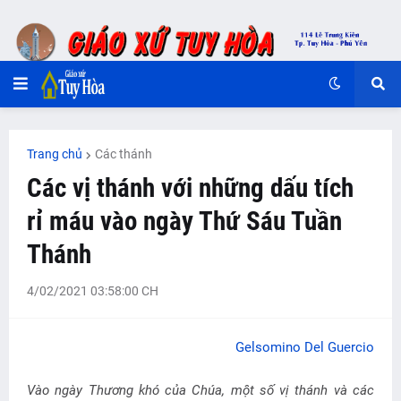
Trang chủ
Các thánh
Các vị thánh với những dấu tích
rỉ máu vào ngày Thứ Sáu Tuần
Thánh
4/02/2021 03:58:00 CH
Gelsomino Del Guercio
Vào ngày Thương khó của Chúa, một số vị thánh và các