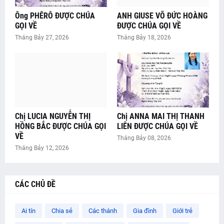
Ông PHÊRÔ ĐƯỢC CHÚA
ANH GIUSE VÕ ĐỨC HOÀNG
GỌI VỀ
ĐƯỢC CHÚA GỌI VỀ
Tháng Bảy 27, 2026
Tháng Bảy 18, 2026
Chị LUCIA NGUYỄN THỊ
Chị ANNA MAI THỊ THANH
HỒNG BẮC ĐƯỢC CHÚA GỌI
LIÊN ĐƯỢC CHÚA GỌI VỀ
VỀ
Tháng Bảy 08, 2026
Tháng Bảy 12, 2026
CÁC CHỦ ĐỀ
Ai tín
Chia sẻ
Các thánh
Gia đình
Giới trẻ