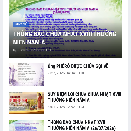
GIÁO XỨ
THÔNG BÁO CHÚA NHẬT XVIII THƯỜNG
NIÊN NĂM A
8/01/2026 04:00:00 CH
Ông PHÊRÔ ĐƯỢC CHÚA GỌI VỀ
7/27/2026 04:04:00 CH
SUY NIỆM LỜI CHÚA CHÚA NHẬT XVIII
THƯỜNG NIÊN NĂM A
8/01/2026 12:52:00 CH
THÔNG BÁO CHÚA NHẬT XVII
THƯỜNG NIÊN NĂM A (26/07/2026)