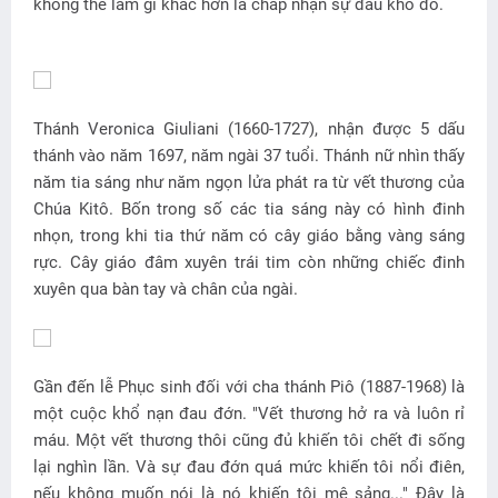
không thể làm gì khác hơn là chấp nhận sự đau khổ đó.
Thánh Veronica Giuliani (1660-1727), nhận được 5 dấu
thánh vào năm 1697, năm ngài 37 tuổi. Thánh nữ nhìn thấy
năm tia sáng như năm ngọn lửa phát ra từ vết thương của
Chúa Kitô. Bốn trong số các tia sáng này có hình đinh
nhọn, trong khi tia thứ năm có cây giáo bằng vàng sáng
rực. Cây giáo đâm xuyên trái tim còn những chiếc đinh
xuyên qua bàn tay và chân của ngài.
Gần đến lễ Phục sinh đối với cha thánh Piô (1887-1968) là
một cuộc khổ nạn đau đớn. "Vết thương hở ra và luôn rỉ
máu. Một vết thương thôi cũng đủ khiến tôi chết đi sống
lại nghìn lần. Và sự đau đớn quá mức khiến tôi nổi điên,
nếu không muốn nói là nó khiến tôi mê sảng..." Đây là