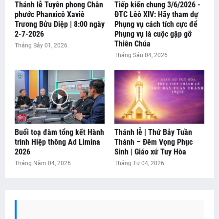
Thánh lễ Tuyên phong Chân
Tiếp kiến chung 3/6/2026 -
phước Phanxicô Xaviê
ĐTC Lêô XIV: Hãy tham dự
Trương Bửu Diệp | 8:00 ngày
Phụng vụ cách tích cực để
2-7-2026
Phụng vụ là cuộc gặp gỡ
Thiên Chúa
Tháng Bảy 01, 2026
Tháng Sáu 04, 2026
Buổi toạ đàm tổng kết Hành
Thánh lễ | Thứ Bảy Tuần
Đang tải tin tức...
trình Hiệp thông Ad Limina
Thánh – Đêm Vọng Phục
2026
Sinh | Giáo xứ Tuy Hòa
Tháng Năm 04, 2026
Tháng Tư 04, 2026