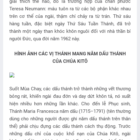
giải thích thế nào, đó là trường hợp của chân phước
Teresa Neumann: máu tuôn ra từ các bộ phận khác nhau
trên cơ thể của ngài, thậm chí chảy ra từ trán. Thứ sáu
hàng tuần, đặc biệt ngày Thứ Sáu Tuần Thánh, đã trở
thành một ngày than khóc khôn nguôi đối với nhà thần bí
người Đức, qua đời năm 1962 này.
HÌNH ẢNH CÁC VỊ THÁNH MANG NĂM DẤU THÁNH
CỦA CHÚA KITÔ
Suốt Mùa Chay, các dấu thánh trở thành những vết thương
bỏng rát, khiến ngài đau đớn và day dứt khôn tả, nó xuất
hiện nhiều hơn những lần khác. Cho đến lễ Phục sinh,
Thánh Maria Francesca năm dấu (1715–1791) (tên thường
dùng cho những người được ghi năm dấu thánh trên thân
thể) phải chịu đựng các dấu thánh cách thụ động. Trước
những dấu chỉ của cuộc khổ nạn của Chúa Kitô, ngài