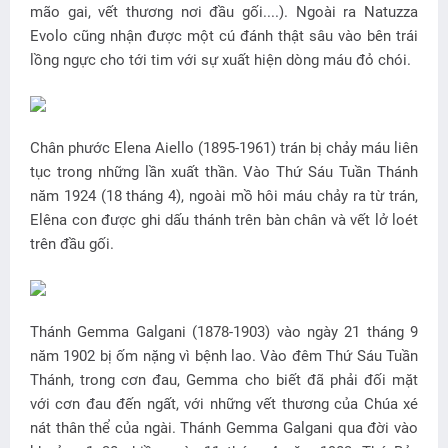
mão gai, vết thương nơi đầu gối....). Ngoài ra Natuzza
Evolo cũng nhận được một cú đánh thật sâu vào bên trái
lồng ngực cho tới tim với sự xuất hiện dòng máu đỏ chói.
Chân phước Elena Aiello (1895-1961) trán bị chảy máu liên
tục trong những lần xuất thần. Vào Thứ Sáu Tuần Thánh
năm 1924 (18 tháng 4), ngoài mồ hôi máu chảy ra từ trán,
Elêna con được ghi dấu thánh trên bàn chân và vết lở loét
trên đầu gối.
Thánh Gemma Galgani (1878-1903) vào ngày 21 tháng 9
năm 1902 bị ốm nặng vì bệnh lao. Vào đêm Thứ Sáu Tuần
Thánh, trong cơn đau, Gemma cho biết đã phải đối mặt
với cơn đau đến ngất, với những vết thương của Chúa xé
nát thân thể của ngài. Thánh Gemma Galgani qua đời vào