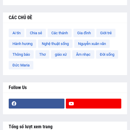
CÁC CHỦ ĐỀ
Ai tín
Chia sẻ
Các thánh
Gia đình
Giới trẻ
Hành hương
Nghệ thuật sống
Nguyễn xuân văn
Thông báo
Thơ
giáo xứ
Âm nhạc
Đời sống
Đức Maria
Follow Us
Tổng số lượt xem trang