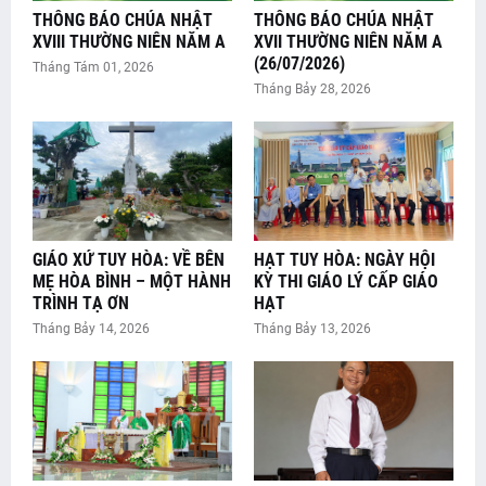
THÔNG BÁO CHÚA NHẬT
THÔNG BÁO CHÚA NHẬT
XVIII THƯỜNG NIÊN NĂM A
XVII THƯỜNG NIÊN NĂM A
(26/07/2026)
Tháng Tám 01, 2026
Tháng Bảy 28, 2026
GIÁO XỨ TUY HÒA: VỀ BÊN
HẠT TUY HÒA: NGÀY HỘI
MẸ HÒA BÌNH – MỘT HÀNH
KỲ THI GIÁO LÝ CẤP GIÁO
TRÌNH TẠ ƠN
HẠT
Tháng Bảy 14, 2026
Tháng Bảy 13, 2026