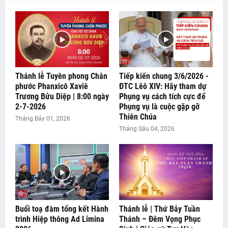
Thánh lễ Tuyên phong Chân
Tiếp kiến chung 3/6/2026 -
phước Phanxicô Xaviê
ĐTC Lêô XIV: Hãy tham dự
Trương Bửu Diệp | 8:00 ngày
Phụng vụ cách tích cực để
2-7-2026
Phụng vụ là cuộc gặp gỡ
Thiên Chúa
Tháng Bảy 01, 2026
Tháng Sáu 04, 2026
Buổi toạ đàm tổng kết Hành
Thánh lễ | Thứ Bảy Tuần
📰 SUY NIỆM LỜI CHÚA - CHÚA NHẬT XIX THƯỜNG NIÊN
trình Hiệp thông Ad Limina
Thánh – Đêm Vọng Phục