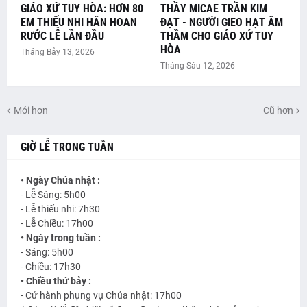
GIÁO XỨ TUY HÒA: HƠN 80
THẦY MICAE TRẦN KIM
EM THIẾU NHI HÂN HOAN
ĐẠT - NGƯỜI GIEO HẠT ÂM
RƯỚC LỄ LẦN ĐẦU
THẦM CHO GIÁO XỨ TUY
HÒA
Tháng Bảy 13, 2026
Tháng Sáu 12, 2026
Mới hơn
Cũ hơn
GIỜ LỄ TRONG TUẦN
• Ngày Chúa nhật :
- Lễ Sáng: 5h00
- Lễ thiếu nhi: 7h30
- Lễ Chiều: 17h00
• Ngày trong tuần :
- Sáng: 5h00
- Chiều: 17h30
• Chiều thứ bảy :
- Cử hành phụng vụ Chúa nhật: 17h00