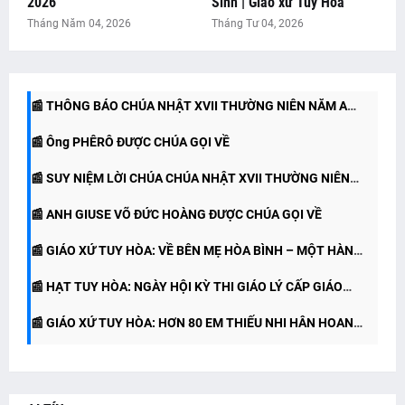
2026
Sinh | Giáo xứ Tuy Hòa
📰 THÔNG BÁO CHÚA NHẬT XVIII THƯỜNG NIÊN NĂM A
NĂM A
Tháng Năm 04, 2026
Tháng Tư 04, 2026
📰 SUY NIỆM LỜI CHÚA CHÚA NHẬT XVIII THƯỜNG NIÊN
📰 THÔNG BÁO CHÚA NHẬT XVII THƯỜNG NIÊN NĂM A
NĂM A
📰 Ông PHÊRÔ ĐƯỢC CHÚA GỌI VỀ
(26/07/2026)
📰 SUY NIỆM LỜI CHÚA CHÚA NHẬT XVII THƯỜNG NIÊN
📰 ANH GIUSE VÕ ĐỨC HOÀNG ĐƯỢC CHÚA GỌI VỀ
NĂM A (26.07.2026)
📰 GIÁO XỨ TUY HÒA: VỀ BÊN MẸ HÒA BÌNH – MỘT HÀNH
📰 HẠT TUY HÒA: NGÀY HỘI KỲ THI GIÁO LÝ CẤP GIÁO
TRÌNH TẠ ƠN
📰 GIÁO XỨ TUY HÒA: HƠN 80 EM THIẾU NHI HÂN HOAN
HẠT
RƯỚC LỄ LẦN ĐẦU