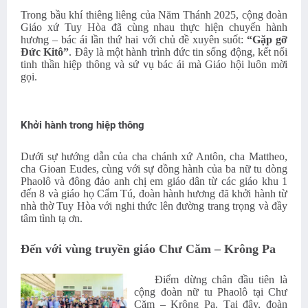
Trong bầu khí thiêng liêng của Năm Thánh 2025, cộng đoàn
Giáo xứ Tuy Hòa đã cùng nhau thực hiện chuyến hành
hương – bác ái lần thứ hai với chủ đề xuyên suốt:
“Gặp gỡ
Đức Kitô”
. Đây là một hành trình đức tin sống động, kết nối
tinh thần hiệp thông và sứ vụ bác ái mà Giáo hội luôn mời
gọi.
Khởi hành trong hiệp thông
Dưới sự hướng dẫn của cha chánh xứ Antôn, cha Mattheo,
cha Gioan Eudes, cùng với sự đồng hành của ba nữ tu dòng
Phaolô và đông đảo anh chị em giáo dân từ các giáo khu 1
đến 8 và giáo họ Cẩm Tú, đoàn hành hương đã khởi hành từ
nhà thờ Tuy Hòa với nghi thức lên đường trang trọng và đầy
tâm tình tạ ơn.
Đến với vùng truyền giáo Chư Căm – Krông Pa
Điểm dừng chân đầu tiên là
cộng đoàn nữ tu Phaolô tại Chư
Căm – Krông Pa. Tại đây, đoàn