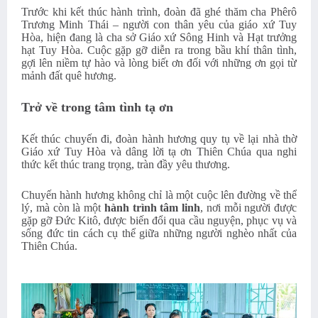
Trước khi kết thúc hành trình, đoàn đã ghé thăm cha Phêrô
Trương Minh Thái – người con thân yêu của giáo xứ Tuy
Hòa, hiện đang là cha sở Giáo xứ Sông Hinh và Hạt trưởng
hạt Tuy Hòa. Cuộc gặp gỡ diễn ra trong bầu khí thân tình,
gợi lên niềm tự hào và lòng biết ơn đối với những ơn gọi từ
mảnh đất quê hương.
Trở về trong tâm tình tạ ơn
Kết thúc chuyến đi, đoàn hành hương quy tụ về lại nhà thờ
Giáo xứ Tuy Hòa và dâng lời tạ ơn Thiên Chúa qua nghi
thức kết thúc trang trọng, tràn đầy yêu thương.
Chuyến hành hương không chỉ là một cuộc lên đường về thể
lý, mà còn là một
hành trình tâm linh
, nơi mỗi người được
gặp gỡ Đức Kitô, được biến đổi qua cầu nguyện, phục vụ và
sống đức tin cách cụ thể giữa những người nghèo nhất của
Thiên Chúa.