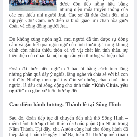
được đón tiếp nồng hậu bằng
những điệu múa truyền thống của
các em thiếu nhi người Jrai. Các sơ đã đưa đoàn đến nhà
nguyện Chư Căm, nơi diễn ra buổi giao lưu chan hòa giữa
đoàn và cộng đồng người Jrai.
Dù không cùng ngôn ngữ, mọi người đã tìm được sự đồng
cảm và gắn kết qua ngôn ngữ của tình thương. Trong khung
cảnh còn nhiều thiếu thốn cả về vật chất lẫn tinh thần, sự
hiện diện của đoàn là một nhịp cầu yêu thương và hiệp nhất.
Đoàn đã thực hiện nghĩa cử bác ái bằng cách trao tặng
những phần quà đầy ý nghĩa, lắng nghe và chia sẻ với bà con
nơi đây. Những món quà tuy đơn sơ nhưng chan chứa tình
người, là dấu chỉ sống động cho tinh thần
“Kính Chúa, yêu
người”
mà giáo xứ luôn hướng đến.
Cao điểm hành hương: Thánh lễ tại Sông Hinh
Sau đó, đoàn tiếp tục di chuyển đến nhà thờ Sông Hinh –
điểm hành hương chính thức của Giáo phận Qui Nhơn trong
Năm Thánh. Tại đây, cha Antôn cùng hai cha đồng hành đã
hiệp dâng Thánh lễ ngày Thứ Ba, tuần XI Thường niên (năm